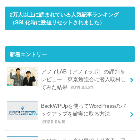
2万人以上に読まれている人気記事ランキング
（SSL化時に数値リセットされました）
新着エントリー
アフィLAB（アフィラボ）の評判＆
レビュー｜東京勉強会に潜入取材し
てみた結果
2019.03.21
BackWPUpを使ってWordPressのバ
ックアップを確実に取る方法
2020.04.15
コロナショックの裏で「出来る」ア