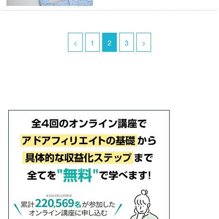
<
1
2
3
>