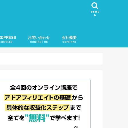
searc
h
RDPRESS
お問い合わせ
会社概要
RDPRESS
CONTACT US
COMPANY
ール表示
カテゴリ順変更
知
問い合わせ機能
告
記事チェック
ル
記事リクエスト
会社概要
運営者紹介
プライバシーポリシー