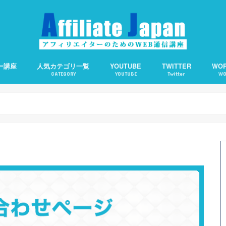
ー講座
人気カテゴリ一覧
YOUTUBE
TWITTER
WO
CATEGORY
YOUTUBE
Twitter
WO
備の仕方
客の仕方
の基礎知識
えます。
アフィリエイト
アクセスアップ
SEO
ワードプレス
ソーシャルメディア
アフィリエイトで使える便利ツール
Webライティング
About Me：プロフィ
Category Order：
CCC：コピー検知＆通
Contact Form 7：
TOC：目次を自動生成
WP QUADS：記事中広
PPP：下書き状態での
オススメサーバー
オススメ短縮URLツー