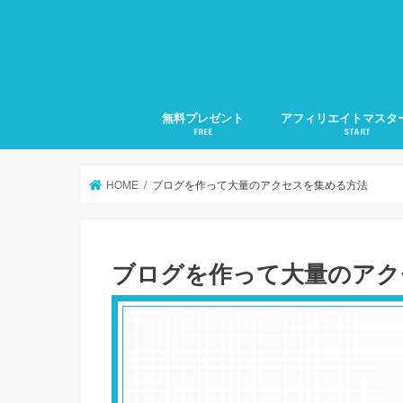
無料プレゼント
アフィリエイトマスタ
FREE
START
1.アフィリエイトの準
2.アフィリエイトの集
3.検索に好かれるSEO
4.メルマガ発行の仕方
5.文章力の磨き方
月20万稼ぐ方法全部教
HOME
ブログを作って大量のアクセスを集める方法
ブログを作って大量のアク