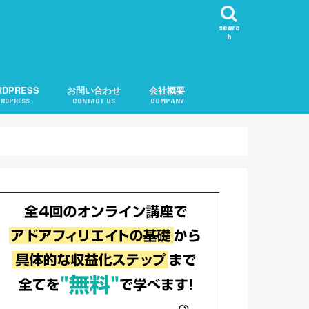
searc
h
RDPRESS
お問い合わせ
会社概要
RDPRESS
CONTACT US
COMPANY
ール表示
カテゴリ順変更
知
問い合わせ機能
告
記事チェック
ル
記事リクエスト
会社概要
運営者紹介
プライバシーポリシー