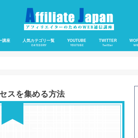
ー講座
人気カテゴリ一覧
YOUTUBE
TWITTER
WO
CATEGORY
YOUTUBE
Twitter
WO
備の仕方
客の仕方
の基礎知識
えます。
アフィリエイト
アクセスアップ
SEO
ワードプレス
ソーシャルメディア
アフィリエイトで使える便利ツール
Webライティング
About Me：プロフィ
Category Order：
CCC：コピー検知＆通
Contact Form 7：
TOC：目次を自動生成
WP QUADS：記事中広
PPP：下書き状態での
オススメサーバー
オススメ短縮URLツー
セスを集める方法