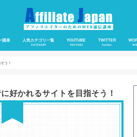
ー講座
人気カテゴリ一覧
YOUTUBE
TWITTER
WO
CATEGORY
YOUTUBE
Twitter
WO
備の仕方
客の仕方
の基礎知識
えます。
アフィリエイト
アクセスアップ
SEO
ワードプレス
ソーシャルメディア
アフィリエイトで使える便利ツール
Webライティング
About Me：プロフィ
Category Order：
CCC：コピー検知＆通
Contact Form 7：
TOC：目次を自動生成
WP QUADS：記事中広
PPP：下書き状態での
オススメサーバー
オススメ短縮URLツー
指そう！
＆読者に好かれるサイトを目指そう！