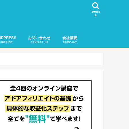
searc
h
RDPRESS
お問い合わせ
会社概要
RDPRESS
CONTACT US
COMPANY
ール表示
カテゴリ順変更
知
問い合わせ機能
告
記事チェック
ル
記事リクエスト
会社概要
運営者紹介
プライバシーポリシー