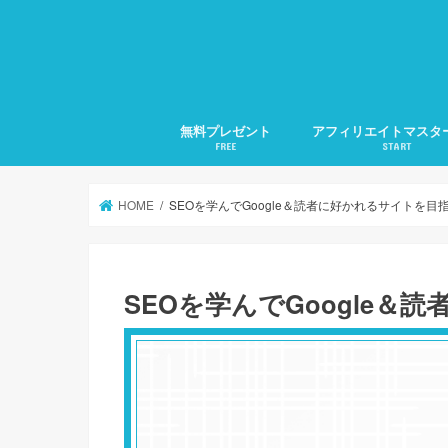
無料プレゼント
アフィリエイトマスタ
FREE
START
1.アフィリエイトの準
2.アフィリエイトの集
3.検索に好かれるSEO
4.メルマガ発行の仕方
5.文章力の磨き方
月20万稼ぐ方法全部教
HOME
SEOを学んでGoogle＆読者に好かれるサイトを目
SEOを学んでGoogle