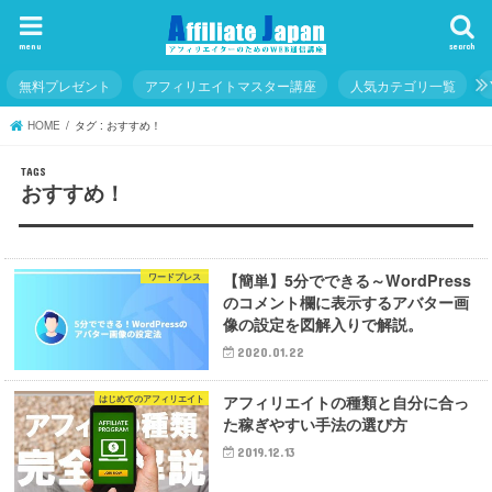
menu
search
無料プレゼント
アフィリエイトマスター講座
人気カテゴリ一覧
HOME
タグ : おすすめ！
おすすめ！
【簡単】5分でできる～WordPress
ワードプレス
のコメント欄に表示するアバター画
像の設定を図解入りで解説。
2020.01.22
アフィリエイトの種類と自分に合っ
はじめてのアフィリエイト
た稼ぎやすい手法の選び方
2019.12.13