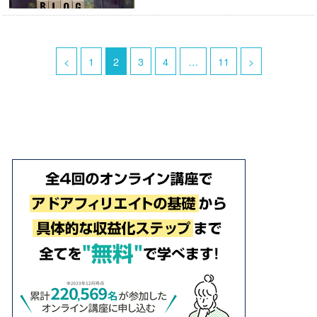
<
1
2
3
4
…
11
>