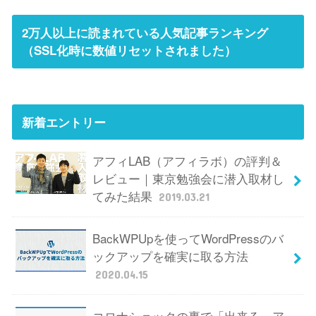
2万人以上に読まれている人気記事ランキング
（SSL化時に数値リセットされました）
新着エントリー
アフィLAB（アフィラボ）の評判＆
レビュー｜東京勉強会に潜入取材し
てみた結果
2019.03.21
BackWPUpを使ってWordPressのバ
ックアップを確実に取る方法
2020.04.15
コロナショックの裏で「出来る」ア