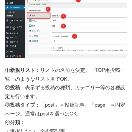
①
：リストの名前を決定。「TOP用投稿一
新規リスト
覧」のようなリスト名でOK。
②
：表示ずる投稿の種類、カテゴリー等の各種設
投稿
定を行います。
③
：「post」＝投稿記事。「page」＝固定
投稿タイプ
ページ。通常はpostを選べばOK。
④
：
分類
・選択しない＝全投稿記事