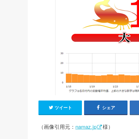
ツイート
シェア
（画像引用元：
namaz.jp
様）