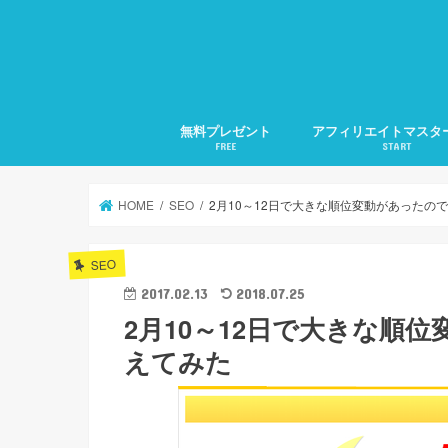
無料プレゼント
アフィリエイトマスタ
FREE
START
1.アフィリエイトの準
2.アフィリエイトの集
3.検索に好かれるSEO
4.メルマガ発行の仕方
5.文章力の磨き方
月20万稼ぐ方法全部教
HOME
SEO
2月10～12日で大きな順位変動があったの
SEO
2017.02.13
2018.07.25
2月10～12日で大きな順
えてみた