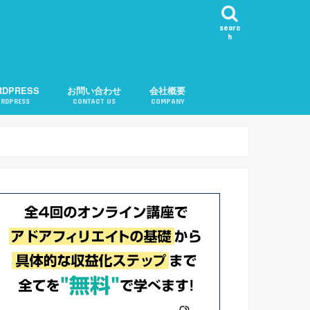
searc
h
RDPRESS
お問い合わせ
会社概要
RDPRESS
CONTACT US
COMPANY
ール表示
カテゴリ順変更
知
問い合わせ機能
告
記事チェック
ル
記事リクエスト
会社概要
運営者紹介
プライバシーポリシー