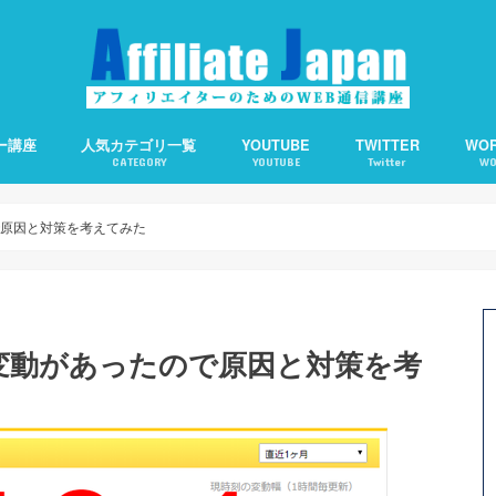
ー講座
人気カテゴリ一覧
YOUTUBE
TWITTER
WO
CATEGORY
YOUTUBE
Twitter
WO
備の仕方
客の仕方
の基礎知識
えます。
アフィリエイト
アクセスアップ
SEO
ワードプレス
ソーシャルメディア
アフィリエイトで使える便利ツール
Webライティング
About Me：プロフィ
Category Order：
CCC：コピー検知＆通
Contact Form 7：
TOC：目次を自動生成
WP QUADS：記事中広
PPP：下書き状態での
オススメサーバー
オススメ短縮URLツー
で原因と対策を考えてみた
位変動があったので原因と対策を考