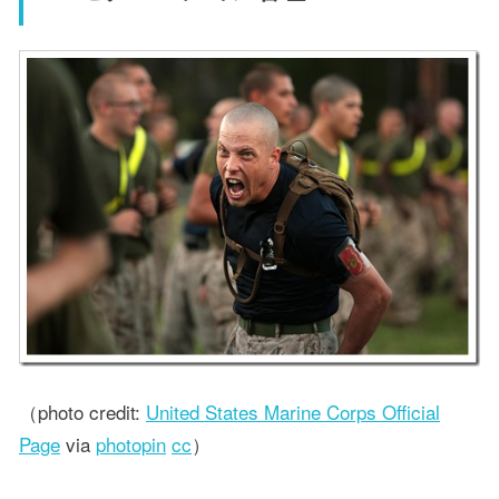
（photo credit:
United States Marine Corps Official
Page
via
photopin
cc
）