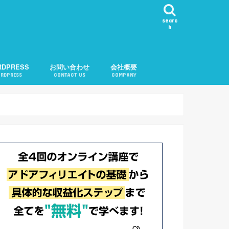
searc
h
RDPRESS
お問い合わせ
会社概要
RDPRESS
CONTACT US
COMPANY
ール表示
カテゴリ順変更
知
問い合わせ機能
告
記事チェック
ル
記事リクエスト
会社概要
運営者紹介
プライバシーポリシー