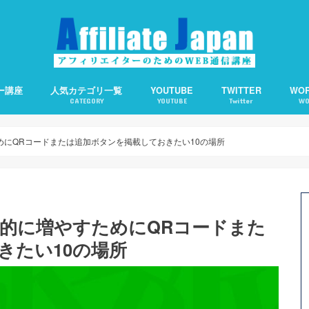
ー講座
人気カテゴリ一覧
YOUTUBE
TWITTER
WO
CATEGORY
YOUTUBE
Twitter
WO
備の仕方
客の仕方
の基礎知識
えます。
アフィリエイト
アクセスアップ
SEO
ワードプレス
ソーシャルメディア
アフィリエイトで使える便利ツール
Webライティング
About Me：プロフィ
Category Order：
CCC：コピー検知＆通
Contact Form 7：
TOC：目次を自動生成
WP QUADS：記事中広
PPP：下書き状態での
オススメサーバー
オススメ短縮URLツー
ためにQRコードまたは追加ボタンを掲載しておきたい10の場所
発的に増やすためにQRコードまた
きたい10の場所