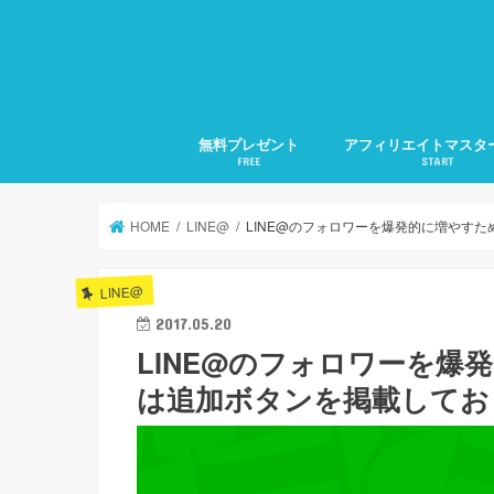
無料プレゼント
アフィリエイトマスタ
FREE
START
1.アフィリエイトの準
2.アフィリエイトの集
3.検索に好かれるSEO
4.メルマガ発行の仕方
5.文章力の磨き方
月20万稼ぐ方法全部教
HOME
LINE@
LINE@のフォロワーを爆発的に増やす
LINE@
2017.05.20
LINE@のフォロワーを爆
は追加ボタンを掲載してお