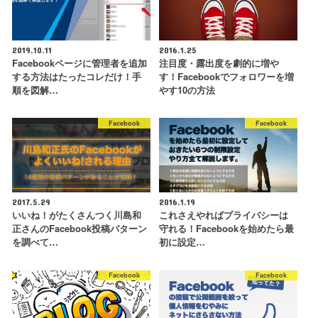
2019.10.11
2016.1.25
Facebookページに管理者を追加
注目度・露出度を劇的に増や
する方法はたったコレだけ！手
す！Facebookでフォロワーを増
順を図解…
やす10の方法
Facebook
Facebook
2017.5.29
2016.1.19
いいね！がたくさんつく川島和
これさえやればプライバシーは
正さんのFacebook投稿パターン
守れる！Facebookを始めたら最
を調べて…
初に設定…
Facebook
Facebook