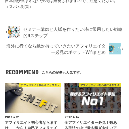
日本語が含まれない投稿は無視されますのでご注意ください。
（スパム対策）
セミナー講師と人脈を作りたい時に常用したい戦略
的9ステップ
海外に行くなら絶対持っていきたいアフィリエイタ
ー必見のポケットWifiまとめ
RECOMMEND
こちらの記事も人気です。
アフィリエイト初心者にオススメ
アフィリエイト初心者にオススメ
2017.4.21
2017.4.14
アフィリエイト初心者ならまず
全アフィリエイター必見！数あ
はここから！自己アフィリエイ
る手法の中で最も稼ぎやすいア