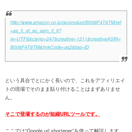
http://www.amazon.co.jp/gp/product/B008F4T8TM/ref
=as_li_qf_sp_asin_il_tl?
ie=UTF8&camp=247&creative=1211&creativeASIN=
B008F4T8TM&linkCode=as2&tag=ID
という具合でとにかく長いので、これをアフィリエイ
トの現場でそのまま貼り付けることはまずありませ
ん。
そこで登場するのが短縮URLツールです。
ここでは“Google url shortener”を使って解説します。