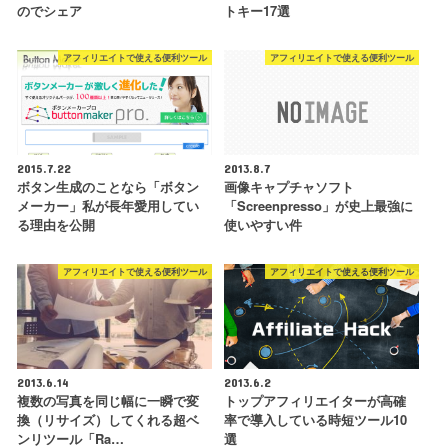
のでシェア
トキー17選
アフィリエイトで使える便利ツール
アフィリエイトで使える便利ツール
2015.7.22
2013.8.7
ボタン生成のことなら「ボタン
画像キャプチャソフト
メーカー」私が長年愛用してい
「Screenpresso」が史上最強に
る理由を公開
使いやすい件
アフィリエイトで使える便利ツール
アフィリエイトで使える便利ツール
2013.6.14
2013.6.2
複数の写真を同じ幅に一瞬で変
トップアフィリエイターが高確
換（リサイズ）してくれる超ベ
率で導入している時短ツール10
ンリツール「Ra…
選