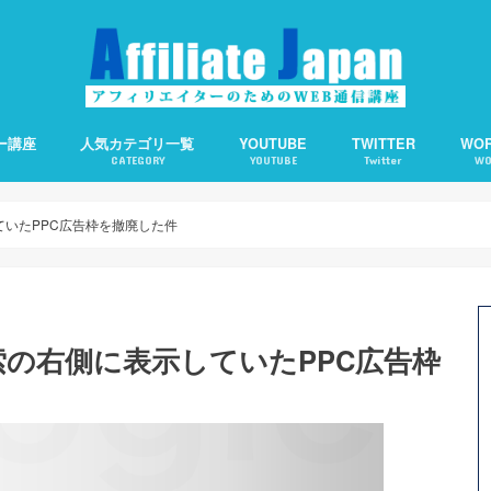
ー講座
人気カテゴリ一覧
YOUTUBE
TWITTER
WO
CATEGORY
YOUTUBE
Twitter
WO
備の仕方
客の仕方
の基礎知識
えます。
アフィリエイト
アクセスアップ
SEO
ワードプレス
ソーシャルメディア
アフィリエイトで使える便利ツール
Webライティング
About Me：プロフィ
Category Order：
CCC：コピー検知＆通
Contact Form 7：
TOC：目次を自動生成
WP QUADS：記事中広
PPP：下書き状態での
オススメサーバー
オススメ短縮URLツー
ていたPPC広告枠を撤廃した件
検索の右側に表示していたPPC広告枠