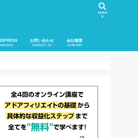
searc
h
RDPRESS
お問い合わせ
会社概要
RDPRESS
CONTACT US
COMPANY
ール表示
カテゴリ順変更
知
問い合わせ機能
告
記事チェック
ル
記事リクエスト
会社概要
運営者紹介
プライバシーポリシー