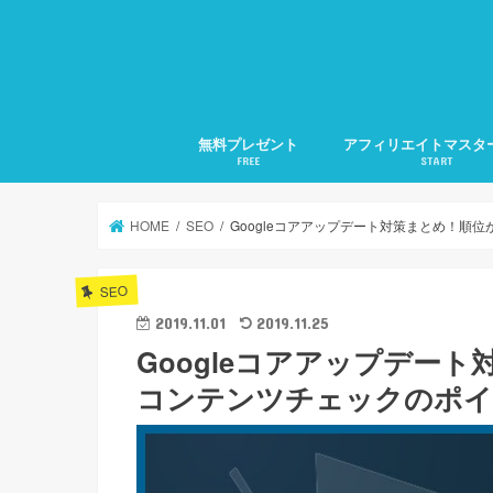
無料プレゼント
アフィリエイトマスタ
FREE
START
1.アフィリエイトの準
2.アフィリエイトの集
3.検索に好かれるSEO
4.メルマガ発行の仕方
5.文章力の磨き方
月20万稼ぐ方法全部教
HOME
SEO
Googleコアアップデート対策まとめ！順
SEO
2019.11.01
2019.11.25
Googleコアアップデー
コンテンツチェックのポイ