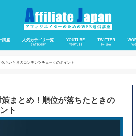
ー講座
人気カテゴリ一覧
YOUTUBE
TWITTER
WO
CATEGORY
YOUTUBE
Twitter
WO
備の仕方
客の仕方
の基礎知識
えます。
アフィリエイト
アクセスアップ
SEO
ワードプレス
ソーシャルメディア
アフィリエイトで使える便利ツール
Webライティング
About Me：プロフィ
Category Order：
CCC：コピー検知＆通
Contact Form 7：
TOC：目次を自動生成
WP QUADS：記事中広
PPP：下書き状態での
オススメサーバー
オススメ短縮URLツー
位が落ちたときのコンテンツチェックのポイント
ト対策まとめ！順位が落ちたときの
ント