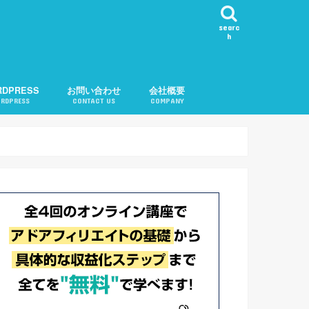
searc
h
RDPRESS
お問い合わせ
会社概要
RDPRESS
CONTACT US
COMPANY
ール表示
カテゴリ順変更
知
問い合わせ機能
告
記事チェック
ル
記事リクエスト
会社概要
運営者紹介
プライバシーポリシー