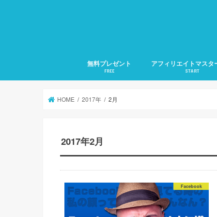
無料プレゼント
アフィリエイトマスタ
FREE
START
1.アフィリエイトの準
2.アフィリエイトの集
3.検索に好かれるSEO
4.メルマガ発行の仕方
5.文章力の磨き方
月20万稼ぐ方法全部教
HOME
2017年
2月
2017年2月
Facebook