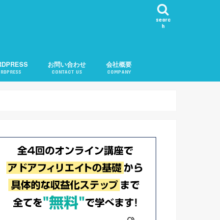
searc
h
RDPRESS
お問い合わせ
会社概要
RDPRESS
CONTACT US
COMPANY
ール表示
カテゴリ順変更
知
問い合わせ機能
告
記事チェック
ル
記事リクエスト
会社概要
運営者紹介
プライバシーポリシー