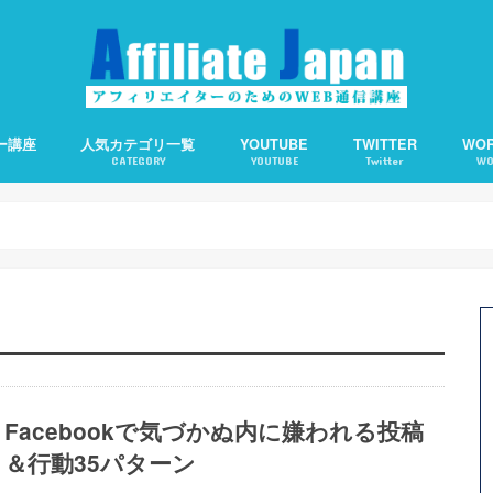
ー講座
人気カテゴリ一覧
YOUTUBE
TWITTER
WO
CATEGORY
YOUTUBE
Twitter
WO
備の仕方
客の仕方
の基礎知識
えます。
アフィリエイト
アクセスアップ
SEO
ワードプレス
ソーシャルメディア
アフィリエイトで使える便利ツール
Webライティング
About Me：プロフィ
Category Order：
CCC：コピー検知＆通
Contact Form 7：
TOC：目次を自動生成
WP QUADS：記事中広
PPP：下書き状態での
オススメサーバー
オススメ短縮URLツー
Facebookで気づかぬ内に嫌われる投稿
＆行動35パターン