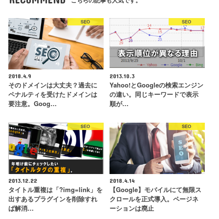
こちらの記事も人気です。
SEO
SEO
2018.4.9
2013.10.3
そのドメインは大丈夫？過去に
Yahoo!とGoogleの検索エンジン
ペナルティを受けたドメインは
の違い。同じキーワードで表示
要注意。Goog…
順が…
SEO
SEO
2013.12.22
2018.4.14
タイトル重複は「?img=link」を
【Google】モバイルにて無限ス
出すあるプラグインを削除すれ
クロールを正式導入。ページネ
ば解消…
ーションは廃止