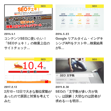
SEO
SEO
2014.4.1
2016.5.23
コンテンツSEOに使いたい！
Google リアルタイム・インデキ
「SEOチェキ！」の検索上位の
シングAPIをテスト中…検索結果
サイトチェック…
がS…
SEO
SEO
2017.2.13
2019.8.30
2月10～12日で大きな順位変動が
SEOの「文字数が多い方が良
あったので原因と対策を考えて
い」は誤解｜大切なのは読者が
みた
求める○○を明示…