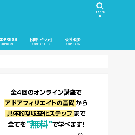
searc
h
RDPRESS
お問い合わせ
会社概要
RDPRESS
CONTACT US
COMPANY
ール表示
カテゴリ順変更
知
問い合わせ機能
告
記事チェック
ル
記事リクエスト
会社概要
運営者紹介
プライバシーポリシー