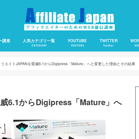
ー講座
人気カテゴリ一覧
YOUTUBE
TWITTER
WO
CATEGORY
YOUTUBE
Twitter
WO
備の仕方
客の仕方
の基礎知識
えます。
アフィリエイト
アクセスアップ
SEO
ワードプレス
ソーシャルメディア
アフィリエイトで使える便利ツール
Webライティング
About Me：プロフィ
Category Order：
CCC：コピー検知＆通
Contact Form 7：
TOC：目次を自動生成
WP QUADS：記事中広
PPP：下書き状態での
オススメサーバー
オススメ短縮URLツー
リエイトJAPANを賢威6.1からDigipress「Mature」へと変更した理由とその結果
1からDigipress「Mature」へ