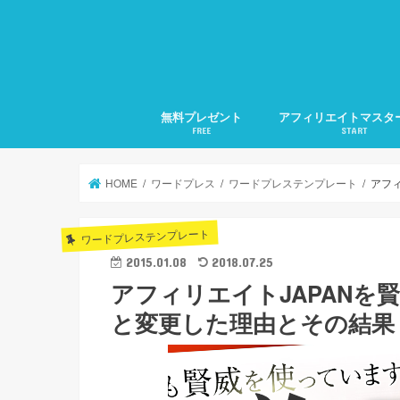
無料プレゼント
アフィリエイトマスタ
FREE
START
1.アフィリエイトの準
2.アフィリエイトの集
3.検索に好かれるSEO
4.メルマガ発行の仕方
5.文章力の磨き方
月20万稼ぐ方法全部教
HOME
ワードプレス
ワードプレステンプレート
アフィ
ワードプレステンプレート
2015.01.08
2018.07.25
アフィリエイトJAPANを賢威6.
と変更した理由とその結果