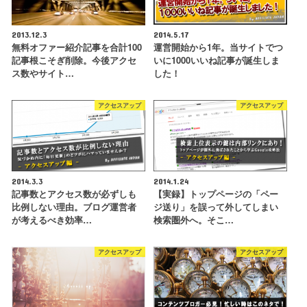
2013.12.3
2014.5.17
無料オファー紹介記事を合計100
運営開始から1年。当サイトでつ
記事根こそぎ削除。今後アクセ
いに1000いいね記事が誕生しま
ス数やサイト…
した！
アクセスアップ
アクセスアップ
2014.3.3
2014.1.24
記事数とアクセス数が必ずしも
【実録】トップページの「ペー
比例しない理由。ブログ運営者
ジ送り」を誤って外してしまい
が考えるべき効率…
検索圏外へ。そこ…
アクセスアップ
アクセスアップ