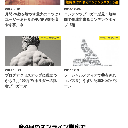
2015.9.12
2013.12.25
月間PV数を増やす最大のコツは1
コンテンツブロガー必見！短時
ユーザーあたりの平均PV数を増
間で作成出来るコンテンツタイ
やす事。今…
プ15選
アクセスアップ
アクセスアップ
2013.10.24
2013.12.9
ブログアクセスアップに役立つ
ソーシャルメディアで共有され
かも？月100万PVホルダーの猛
（バズり）やすい記事3つのパタ
者ブロガーが…
ーン