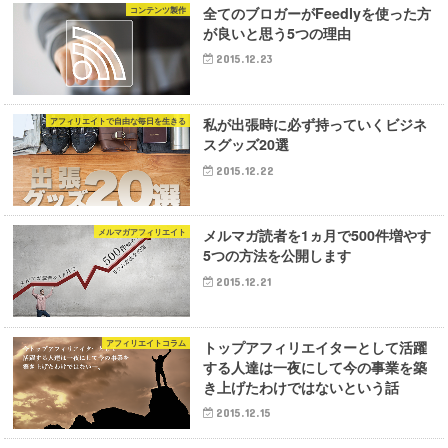
全てのブロガーがFeedlyを使った方
コンテンツ製作
が良いと思う5つの理由
2015.12.23
私が出張時に必ず持っていくビジネ
アフィリエイトで自由な毎日を生きる
スグッズ20選
2015.12.22
メルマガ読者を1ヵ月で500件増やす
メルマガアフィリエイト
5つの方法を公開します
2015.12.21
トップアフィリエイターとして活躍
アフィリエイトコラム
する人達は一夜にして今の事業を築
き上げたわけではないという話
2015.12.15