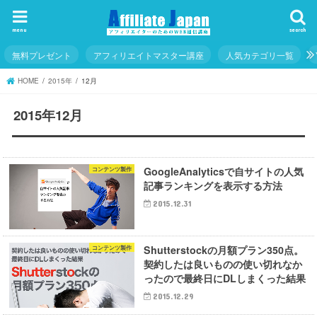
menu
search
無料プレゼント
アフィリエイトマスター講座
人気カテゴリ一覧
HOME
2015年
12月
2015年12月
GoogleAnalyticsで自サイトの人気
コンテンツ製作
記事ランキングを表示する方法
2015.12.31
Shutterstockの月額プラン350点。
コンテンツ製作
契約したは良いものの使い切れなか
ったので最終日にDLしまくった結果
2015.12.29