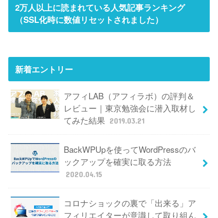
2万人以上に読まれている人気記事ランキング
（SSL化時に数値リセットされました）
新着エントリー
アフィLAB（アフィラボ）の評判＆
レビュー｜東京勉強会に潜入取材し
てみた結果
2019.03.21
BackWPUpを使ってWordPressのバ
ックアップを確実に取る方法
2020.04.15
コロナショックの裏で「出来る」ア
フィリエイターが意識して取り組ん