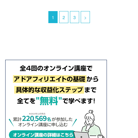
1
2
3
>