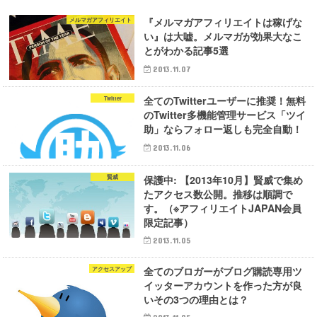
『メルマガアフィリエイトは稼げな
メルマガアフィリエイト
い』は大嘘。メルマガが効果大なこ
とがわかる記事5選
2013.11.07
全てのTwitterユーザーに推奨！無料
Twitter
のTwitter多機能管理サービス「ツイ
助」ならフォロー返しも完全自動！
2013.11.06
保護中: 【2013年10月】賢威で集め
賢威
たアクセス数公開。推移は順調で
す。（※アフィリエイトJAPAN会員
限定記事）
2013.11.05
全てのブロガーがブログ購読専用ツ
アクセスアップ
イッターアカウントを作った方が良
いその3つの理由とは？