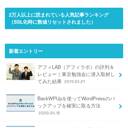
2万人以上に読まれている人気記事ランキング
（SSL化時に数値リセットされました）
新着エントリー
アフィLAB（アフィラボ）の評判＆
レビュー｜東京勉強会に潜入取材し
てみた結果
2019.03.21
BackWPUpを使ってWordPressのバ
ックアップを確実に取る方法
2020.04.15