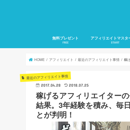
無料プレゼント
アフィリエイトマスタ
FREE
START
1.アフィリエイトの準
2.アフィリエイトの集
3.検索に好かれるSEO
4.メルマガ発行の仕方
5.文章力の磨き方
月20万稼ぐ方法全部教
HOME
アフィリエイト
最近のアフィリエイト事情
稼
最近のアフィリエイト事情
2017.04.28
2018.07.25
稼げるアフィリエイターの
結果。3年経験を積み、毎
とが判明！