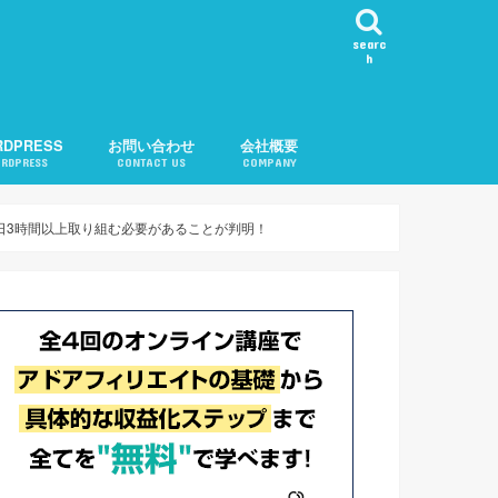
searc
h
RDPRESS
お問い合わせ
会社概要
RDPRESS
CONTACT US
COMPANY
ール表示
カテゴリ順変更
知
問い合わせ機能
告
記事チェック
ル
記事リクエスト
会社概要
運営者紹介
プライバシーポリシー
日3時間以上取り組む必要があることが判明！