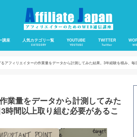
ー講座
人気カテゴリ一覧
YOUTUBE
TWITTER
WO
CATEGORY
YOUTUBE
Twitter
WO
備の仕方
客の仕方
の基礎知識
えます。
アフィリエイト
アクセスアップ
SEO
ワードプレス
ソーシャルメディア
アフィリエイトで使える便利ツール
Webライティング
About Me：プロフィ
Category Order：
CCC：コピー検知＆通
Contact Form 7：
TOC：目次を自動生成
WP QUADS：記事中広
PPP：下書き状態での
オススメサーバー
オススメ短縮URLツー
げるアフィリエイターの作業量をデータから計測してみた結果。3年経験を積み、毎
作業量をデータから計測してみた
日3時間以上取り組む必要があるこ