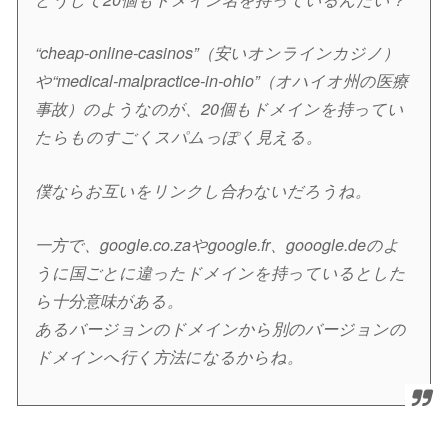
“cheap-online-casinos”（安いオンラインカジノ）
や“medical-malpractice-in-ohio”（オハイオ州の医療
事故）のようなのが、20個もドメインを持ってい
たらものすごくスパムっぽく見える。
僕ならお互いをリンクし合わないだろうね。
一方で、google.co.zaやgoogle.fr、gooogle.deのよ
うに国ごとに違ったドメインを持っているとした
ら十分意味がある。
あるバージョンのドメインから別のバージョンの
ドメインへ行く方法になるからね。