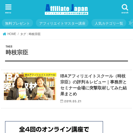
menu
search
無料プレゼント
アフィリエイトマスター講座
人気カテゴリ一覧
HOME
タグ : 時枝宗臣
時枝宗臣
IBAアフィリエイトスクール（時枝
IBAアフィリエイトスクール
宗臣）の評判＆レビュー｜事務所と
セミナー会場に突撃取材してみた結
果まとめ
2019.05.21