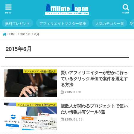
menu
search
無料プレゼント
アフィリエイトマスター講座
人気カテゴリ一覧
HOME
2015年
6月
2015年6月
賢いアフィリエイターが密かに行っ
アフィリエイト商材の選び方
ているクリック単価で案件を選定す
る方法
2015.06.19
複数人が関わるプロジェクトで使い
アフィリエイトで使える便利ツール
たい情報共有ツール3選
2015.06.06