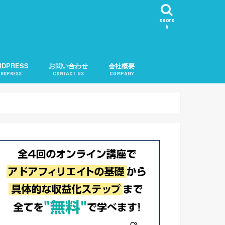
searc
h
RDPRESS
お問い合わせ
会社概要
RDPRESS
CONTACT US
COMPANY
ール表示
カテゴリ順変更
知
問い合わせ機能
告
記事チェック
ル
記事リクエスト
会社概要
運営者紹介
プライバシーポリシー