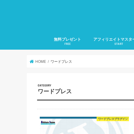
無料プレゼント
アフィリエイトマスタ
FREE
START
1.アフィリエイトの準
2.アフィリエイトの集
3.検索に好かれるSEO
4.メルマガ発行の仕方
5.文章力の磨き方
月20万稼ぐ方法全部教
HOME
ワードプレス
ワードプレス
ワードプレスプラグイン