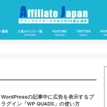
ー講座
人気カテゴリ一覧
YOUTUBE
TWITTER
WO
CATEGORY
YOUTUBE
Twitter
WO
備の仕方
客の仕方
の基礎知識
えます。
アフィリエイト
アクセスアップ
SEO
ワードプレス
ソーシャルメディア
アフィリエイトで使える便利ツール
Webライティング
About Me：プロフィ
Category Order：
CCC：コピー検知＆通
Contact Form 7：
TOC：目次を自動生成
WP QUADS：記事中広
PPP：下書き状態での
オススメサーバー
オススメ短縮URLツー
WordPressの記事中に広告を表示するプ
ラグイン「WP QUADS」の使い方