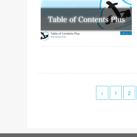
<
1
2