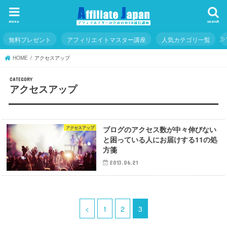
menu
search
無料プレゼント
アフィリエイトマスター講座
人気カテゴリ一覧
HOME
アクセスアップ
アクセスアップ
ブログのアクセス数が中々伸びない
アクセスアップ
と困っている人にお届けする11の処
方箋
2013.06.21
<
1
2
3