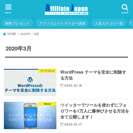
menu
search
無料プレゼント
アフィリエイトマスター講座
人気カテゴリ一覧
HOME
2020年
3月
2020年3月
WordPress テーマを安全に削除す
ワードプレス
る方法
2020.03.18
ツイッターでツールを使わずにフォ
Twitter
ロワーを1万人に爆伸びさせる方法を
全て公開します！
2020.03.17